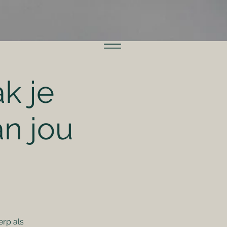
k je
n jou
erp als