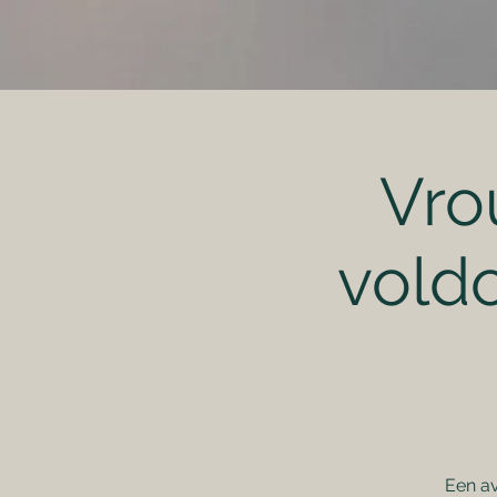
Vro
vold
Een av