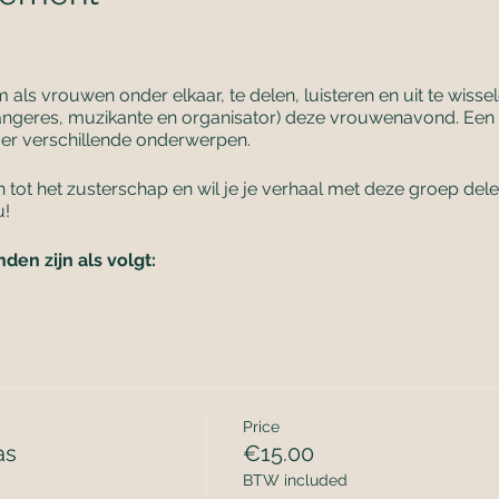
m als vrouwen onder elkaar, te delen, luisteren en uit te wiss
ngeres, muzikante en organisator) deze vrouwenavond. Een
r verschillende onderwerpen.
en tot het zusterschap en wil je je verhaal met deze groep del
u!
en zijn als volgt:
gen en verbinden.
s en ervaring.
ek én sfeer om te kunnen delen.
ndanks dat er soms wat zwaardere onderwerpen of verhalen zijn
mte.
Price
hocolade, noten en ander lekkers.
as
€15.00
BTW included