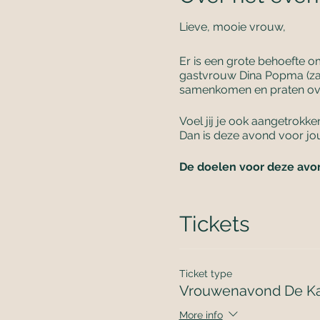
Lieve, mooie vrouw,
Er is een grote behoefte o
gastvrouw Dina Popma (za
samenkomen en praten ove
Voel jij je ook aangetrokk
Dan is deze avond voor jo
De doelen voor deze avond
- Vrouwen bij elkaar bren
- Het uitwisselen van kenni
Tickets
- Deze avond is veilige pl
- Plezier is belangrijk, o
speelsheid voldoende rui
Ticket type
- Inclusief kruidenthee, c
Vrouwenavond De K
Avond programma:
More info