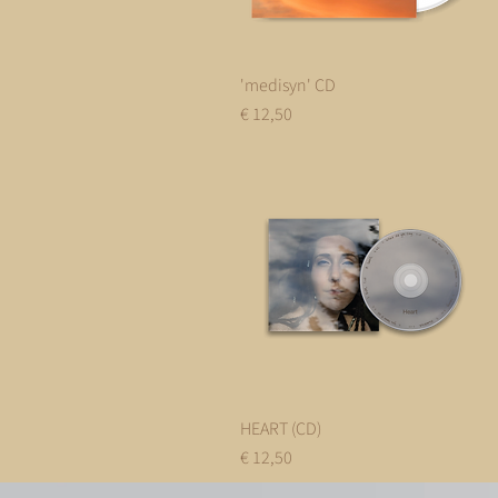
'medisyn' CD
Snel overzicht
Prijs
€ 12,50
HEART (CD)
Snel overzicht
Prijs
€ 12,50