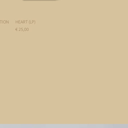
ITION
HEART (LP)
Snel overzicht
Prijs
€ 25,00