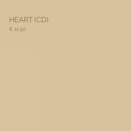
Snel overzicht
)
HEART (CD)
Prijs
€ 12,50