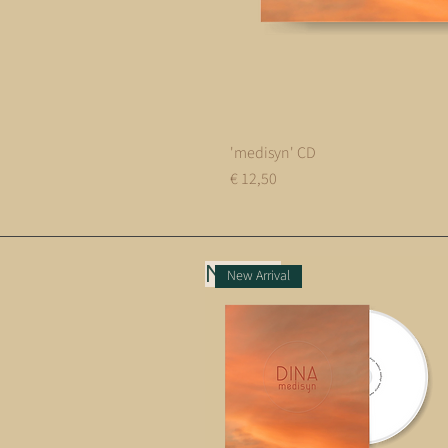
'medisyn' CD
Prijs
€ 12,50
MUSIC
New Arrival