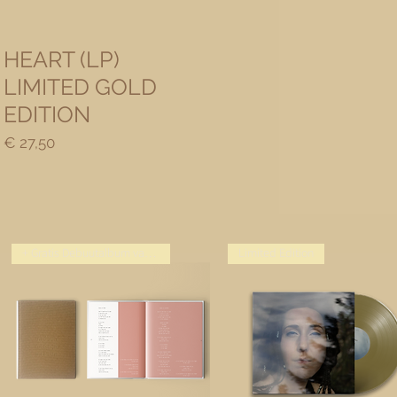
Snel overzicht
HEART (LP)
LIMITED GOLD
EDITION
Prijs
€ 27,50
+ Gratis Debuutalbum van DINA
Limited Edition