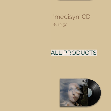
Snel overzicht
'medisyn' CD
Prijs
€ 12,50
ALL PRODUCTS