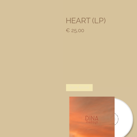
Snel overzicht
HEART (LP)
Prijs
€ 25,00
New Arrival