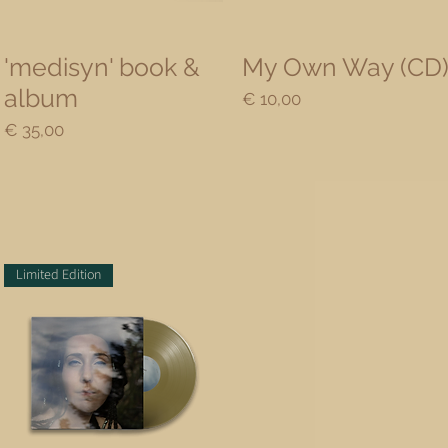
Snel overzicht
Snel overzicht
'medisyn' book &
My Own Way (CD
album
Prijs
€ 10,00
Prijs
€ 35,00
Limited Edition