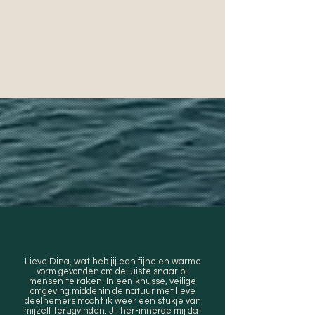
Lieve Dina, wat heb jij een fijne en warme
vorm gevonden om de juiste snaar bij
mensen te raken! In een knusse, veilige
omgeving middenin de natuur met lieve
deelnemers mocht ik weer een stukje van
mijzelf terugvinden. Jij her-innerde mij dat