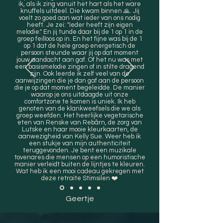
ik, als ik zing vanuit het hart als het ware
knuffels uitdeel. Die kwam binnen 🙏. Jij
voelt zo goed aan wat ieder van ons nodig
heeft. Je zei: "Ieder heeft zijn eigen
melodie." En jij tunde daar bij de 1 op 1 in de
groep feilloos op in. En het fijne was bij de 1
op 1 dat de hele groep energetisch de
persoon steunde waar jij op dat moment
jouw aandacht aan gaf. Of het nu was met
een basismelodie zingen of in stilte dragend
zijn. Ook leerde ik zelf veel van de
aanwijzingen die je dan gaf aan de persoon
die je op dat moment begeleidde. De manier
waarop je ons uitdaagde uit onze
comfortzone te komen is uniek. Ik heb
genoten van de klankweefsels die we als
groep weefden. Het heerlijke vegetarische
eten van Renske van Rebårn, de zorg van
Lutske en haar mooie kleurkaarten, de
aanwezigheid van Kelly Sue. Weer heb ik
een stukje van mijn authenticiteit
teruggevonden. Je bent een muzikale
tovenares die mensen op een humoristische
manier verleidt buiten de lijntjes te kleuren.
Wat heb ik een mooi cadeau gekregen met
deze retraite Stimsilen ❤️
Geertje