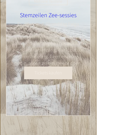
Mehrere Termine
Stemzeilen Zee-sessies
Fr., 28. Aug.
Strandslag Falga
Samen zingen aan zee.

Een laagdrempelige en ontspannen 
avond vol samenzang, klank, natuur 
en ontmoeting. Geen ervaring 
nodig, alleen zin om mee te doen.
Tickets kaufen