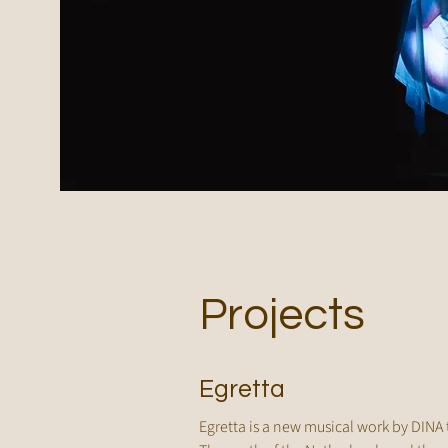
composities tot grootschalige
multidisciplinaire producties."
Projects
Egretta
Egretta is a new musical work by DIN