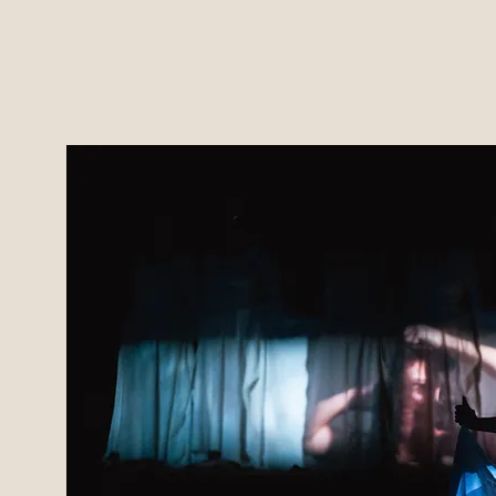
"Mijn werk beweegt tussen muziek, stem,
verstilling en collectieve beleving. Vanuit ee
diepe verbondenheid met natuur, ruimte en
culturele ontmoeting creëer ik projecten
waarin klank niet alleen gehoord, maar ook
ervaren mag worden.
Als zangeres, componist, vocal coach en
artistiek leider onderzoek ik hoe stem kan
verbinden, openen en verdiepen. Van intiem