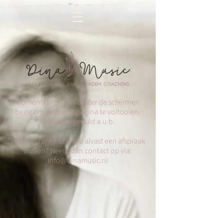
Momenteel zijn wij achter de schermen
bezig om deze webpagina te voltooien.
Nog even geduld a.u.b.
Heeft u vragen of wilt u alvast een afspraak
maken? Neem dan contact op via:
info@dinamusic.nl